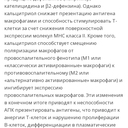
кателицидина и β2-дефензина). Однако
кальцитриол снижает презентацию антигена
макрофагами и способность стимулировать Т-
клетки за счет снижения поверхностной
экспрессии молекул MHC класса II. Кроме того,
кальцитриол способствует смещению
поляризации макрофагов от
провоспалительного фенотипа (М1 или
«классически активированные» макрофаги) к
противовоспалительному (М2 или
«альтернативно активированные» макрофаги) и
ингибирует экспрессию
провоспалительных макрофагов. Эти изменения
в конечном итоге приводят к неспособности
АПК презентировать антигены, что приводит к
анергии Т-клеток и нарушению пролиферации
В-клеток, дифференциации в плазматические