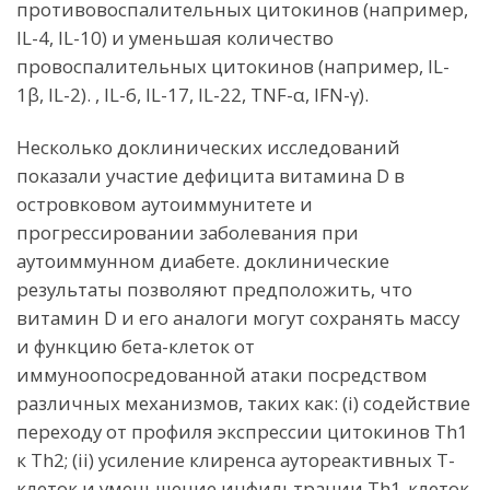
противовоспалительных цитокинов (например,
IL-4, IL-10) и уменьшая количество
провоспалительных цитокинов (например, IL-
1β, IL-2). , IL-6, IL-17, IL-22, TNF-α, IFN-γ).
Несколько доклинических исследований
показали участие дефицита витамина D в
островковом аутоиммунитете и
прогрессировании заболевания при
аутоиммунном диабете. доклинические
результаты позволяют предположить, что
витамин D и его аналоги могут сохранять массу
и функцию бета-клеток от
иммуноопосредованной атаки посредством
различных механизмов, таких как: (i) содействие
переходу от профиля экспрессии цитокинов Th1
к Th2; (ii) усиление клиренса аутореактивных Т-
клеток и уменьшение инфильтрации Th1-клеток