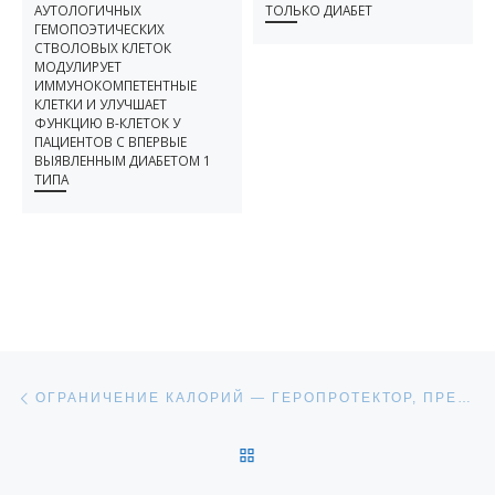
АУТОЛОГИЧНЫХ
ТОЛЬКО ДИАБЕТ
ГЕМОПОЭТИЧЕСКИХ
СТВОЛОВЫХ КЛЕТОК
МОДУЛИРУЕТ
ИММУНОКОМПЕТЕНТНЫЕ
КЛЕТКИ И УЛУЧШАЕТ
ФУНКЦИЮ Β-КЛЕТОК У
ПАЦИЕНТОВ С ВПЕРВЫЕ
ВЫЯВЛЕННЫМ ДИАБЕТОМ 1
ТИПА
НАВИГАЦИЯ ПО ЗАПИСЯМ
Предыдущая запись
ОГРАНИЧЕНИЕ КАЛОРИЙ — ГЕРОПРОТЕКТОР, ПРЕДУПРЕЖДАЮЩИЙ ИНСУЛИНОРЕЗИСТЕНТНОСТЬ
ОБРАТНО К СПИСКУ ЗАПИ
С