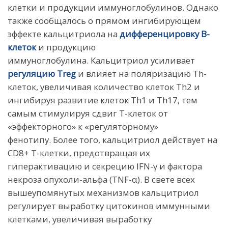
клетки и продукции иммуноглобулинов. Однако
также сообщалось о прямом ингибирующем
эффекте кальцитриола на
дифференцировку В-
клеток
и продукцию
иммуноглобулина. Кальцитриол усиливает
регуляцию Treg
и влияет на поляризацию Th-
клеток, увеличивая количество клеток Th2 и
ингибируя развитие клеток Th1 и Th17, тем
самым стимулируя сдвиг Т-клеток от
«эффекторного» к «регуляторному»
фенотипу. Более того, кальцитриол действует на
CD8+ Т-клетки, предотвращая их
гиперактивацию и секрецию IFN-γ и фактора
некроза опухоли-альфа (TNF-α). В свете всех
вышеупомянутых механизмов кальцитриол
регулирует выработку цитокинов иммунными
клетками, увеличивая выработку