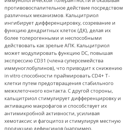
иммунологической толерантности и оказывая
противовоспалительное действие посредством
различных механизмов. Кальцитриол
ингибирует дифференцировку, созревание и
функцию дендритных клеток (ДК), делая их
более толерогенными и неспособными
действовать как зрелые АПК. Кальцитриол
может модулировать функцию DC, повышая
экспрессию CD31 (члена суперсемейства
иммуноглобулинов), что приводит к снижению
in vitro способности праймировать CD4+ Т-
клетки путем предотвращения стабильного
межклеточного контакта. С другой стороны,
кальцитриол стимулирует дифференцировку и
активацию макрофагов и способствует их
антимикробной активности, усиливая
хемотаксис и фагоцитоз и стимулируя местную
продукцию дефенсинов (например,