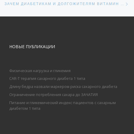
ЗАЧЕМ ДИАБЕТИКАМ И ДОЛГОЖИТЕЛЯМ ВИТАМИН В 12?
НОВЫЕ ПУБЛИКАЦИИ
Физическая нагрузка и гликемия
CAR-T терапия сахарного диабета 1 типа
Длину бедра назвали маркером риска сахарного диабета
Ограничение потребления сахара до ЗАЧАТИЯ
Питание и гликемический индекс пациентов с сахарным
диабетом 1 типа