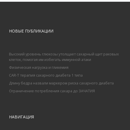
НОВЫЕ ПУБЛИКАЦИИ
Высокий уровень глюкозы утолщает сахарный щит раковых
клеток, помогая им избегать иммунной атаки
Физическая нагрузка и гликемия
CAR-T терапия сахарного диабета 1 типа
Длину бедра назвали маркером риска сахарного диабета
Ограничение потребления сахара до ЗАЧАТИЯ
НАВИГАЦИЯ