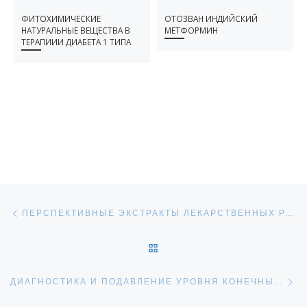
ФИТОХИМИЧЕСКИЕ
ОТОЗВАН ИНДИЙСКИЙ
НАТУРАЛЬНЫЕ ВЕЩЕСТВА В
МЕТФОРМИН
ТЕРАПИИИ ДИАБЕТА 1 ТИПА
НАВИГАЦИЯ ПО ЗАПИСЯМ
Предыдущая запись
ПЕРСПЕКТИВНЫЕ ЭКСТРАКТЫ ЛЕКАРСТВЕННЫХ РАСТЕНИЙ ДЛЯ ТЕРАПИИ САХАРНОГО ДИАБЕТА 1 ТИПА
ОБРАТНО К СПИСКУ ЗАПИ
С
ДИАГНОСТИКА И ПОДАВЛЕНИЕ УРОВНЯ КОНЕЧНЫХ ПРОДУКТОВ ГЛИКИРОВАНИЯ У ПАЦИЕНТОВ С ДИАБЕТОМ И НЕ ТОЛЬКО