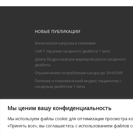
НОВЫЕ ПУБЛИКАЦИИ
Физическая нагрузка и гликемия
CAR-T терапия сахарного диабета 1 типа
Длину бедра назвали маркером риска сахарного
диабета
Ограничение потребления сахара до ЗАЧАТИЯ
Питание и гликемический индекс пациентов с
сахарным диабетом 1 типа
Мы ценим вашу конфиденциальность
Мы используем файлы cookie для оптимизации просмотра ко
© 2026
Diabetmed.net
– Все права защищены
«Принять все», вы соглашаетесь с использованием файлов co