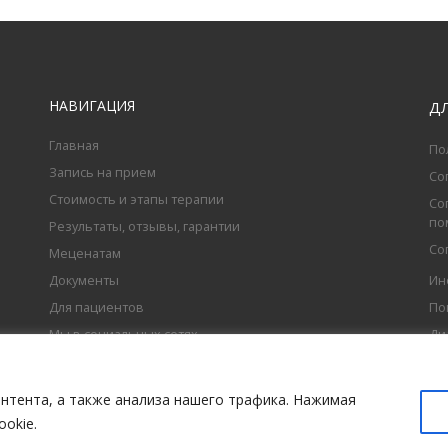
НАВИГАЦИЯ
Д
Главная
По
Запись на прием
Со
Стоимость и этапы терапии
Со
по
Результаты, отзывы, гарантии
Со
Меценатам
Документы
Ин
Для пациентов
По
Мы в социальных сетях
Ди
нтента, а также анализа нашего трафика. Нажимая
okie.