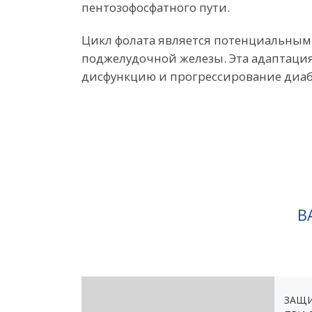
пентозофосфатного пути.
Цикл фолата является потенциальны
поджелудочной железы. Эта адаптаци
дисфункцию и прогрессирование диабета
В
ЗАЩИ