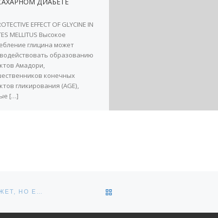
САХАРНОМ ДИАБЕТЕ
OTECTIVE EFFECT OF GLYCINE IN
TES MELLITUS Высокое
ебление глицина может
водействовать образованию
ктов Амадори,
ественников конечных
ктов гликирования (AGE),
ые […]
ОБРАТНО К СПИСКУ ЗАПИ
СТАРЕНИЕ ПОЧЕК, НЕФРОПАТИЯ — ДИАЛИЗ НЕ ПОМОЖЕТ, НО ЕСТЬ ВАРИАНТЫ