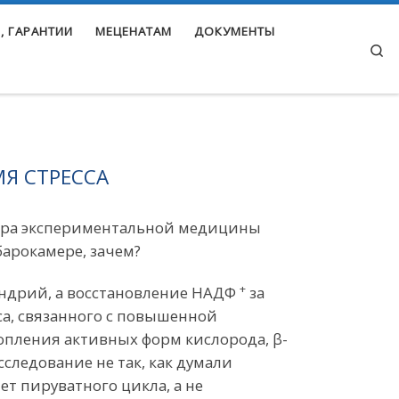
, ГАРАНТИИ
МЕЦЕНАТАМ
ДОКУМЕНТЫ
Se
МЯ СТРЕССА
федра экспериментальной медицины
барокамере, зачем?
+
ндрий, а восстановление НАДФ
за
а, связанного с повышенной
пления активных форм кислорода, β-
следование не так, как думали
ет пируватного цикла, а не