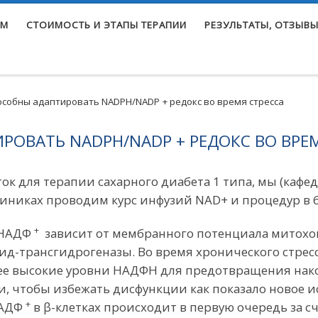
ЕМ
СТОИМОСТЬ И ЭТАПЫ ТЕРАПИИ
РЕЗУЛЬТАТЫ, ОТЗЫВЫ
особны адаптировать NADPH/NADP + редокс во время стресса
РОВАТЬ NADPH/NADP + РЕДОКС ВО ВРЕ
ок для терапии сахарного диабета 1 типа, мы (ка
линиках проводим курс инфузий NAD+ и процедур в 
+
 НАДФ
зависит от мембранного потенциала митохо
д-трансгидрогеназы. Во время хронического стресс
ее высокие уровни НАДФН для предотвращения нако
, чтобы избежать дисфункции как показало новое ис
+
НАДФ
в β-клетках происходит в первую очередь за сч