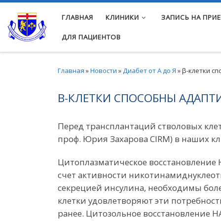
Перейти к содержимому
ГЛАВНАЯ
КЛИНИКИ
ЗАПИСЬ НА ПРИ
ДЛЯ ПАЦИЕНТОВ
Главная
»
Новости
»
Диабет от А до Я
»
β-клетки сп
Β-КЛЕТКИ СПОСОБНЫ АДАПТИ
Перед трансплантаций стволовых клет
проф. Юрия Захарова СIRM) в наших к
Цитоплазматическое восстановление
счет активности никотинамиднуклеоти
секрецией инсулина, необходимы бол
клетки удовлетворяют эти потребности
ранее. Цитозольное восстановление 