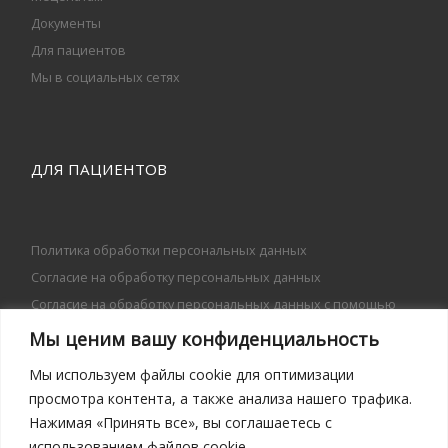
Документы
Для пациентов
Мы в социальных сетях
ДЛЯ ПАЦИЕНТОВ
Политика обработки персональных данных
Согласие на обработку персональных данных
Согласие на обработку персональных данных с помощью
сервиса «Яндекс.Метрика»
Мы ценим вашу конфиденциальность
Согласие на передачу персональных данных
Мы используем файлы cookie для оптимизации
просмотра контента, а также анализа нашего трафика.
Информация
Нажимая «Принять все», вы соглашаетесь с
Популярно о диабете
использованием файлов cookie.