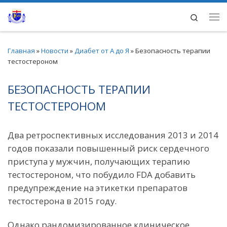
Перейти к содержимому
Search
Ме
Главная
»
Новости
»
Диабет от А до Я
»
Безопасность терапии
тестостероном
БЕЗОПАСНОСТЬ ТЕРАПИИ
ТЕСТОСТЕРОНОМ
Два ретроспективных исследования 2013 и 2014
годов показали повышенный риск сердечного
приступа у мужчин, получающих терапию
тестостероном, что побудило FDA добавить
предупреждение на этикетки препаратов
тестостерона в 2015 году.
Однако рандомизированное клиническое