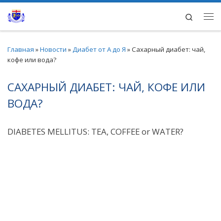
Перейти к содержимому
Search
Ме
Главная
»
Новости
»
Диабет от А до Я
»
Сахарный диабет: чай,
кофе или вода?
САХАРНЫЙ ДИАБЕТ: ЧАЙ, КОФЕ ИЛИ
ВОДА?
DIABETES MELLITUS: TEA, COFFEE or WATER?