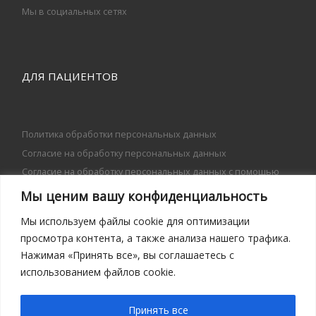
Мы в социальных сетях
ДЛЯ ПАЦИЕНТОВ
Политика обработки персональных данных
Согласие на обработку персональных данных
Согласие на обработку персональных данных с помощью
сервиса «Яндекс.Метрика»
Мы ценим вашу конфиденциальность
Согласие на передачу персональных данных
Мы используем файлы cookie для оптимизации
просмотра контента, а также анализа нашего трафика.
Информация
Нажимая «Принять все», вы соглашаетесь с
Популярно о диабете
использованием файлов cookie.
Диабет от А до Я
Принять все