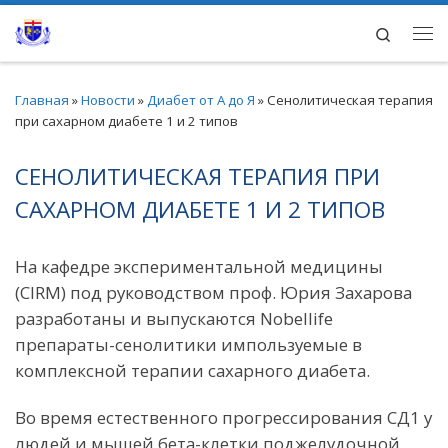
Перейти к содержимому
Search
Ме
Главная
»
Новости
»
Диабет от А до Я
»
Сенолитическая терапия
при сахарном диабете 1 и 2 типов
СЕНОЛИТИЧЕСКАЯ ТЕРАПИЯ ПРИ
САХАРНОМ ДИАБЕТЕ 1 И 2 ТИПОВ
На кафедре экспериментальной медицины
(CIRM) под руководством проф. Юрия Захарова
разработаны и выпускаются Nobellife
препараты-сенолитики импользуемые в
комплексной терапии сахарного диабета.
Во время естественного прогрессирования СД1 у
людей и мышей бета-клетки поджелудочной