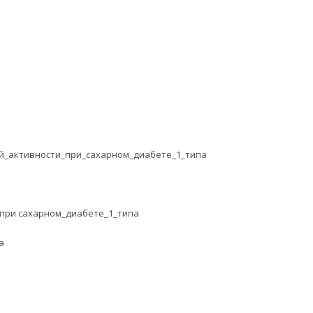
й_активности_при_сахарном_диабете_1_типа
при сахарном_диабете_1_типа
а