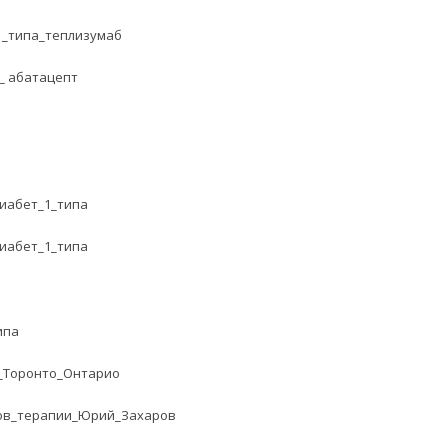
1_типа_теплизумаб
_ абатацепт
иабет_1_типа
иабет_1_типа
ипа
_Торонто_Онтарио
ов_терапии_Юрий_Захаров