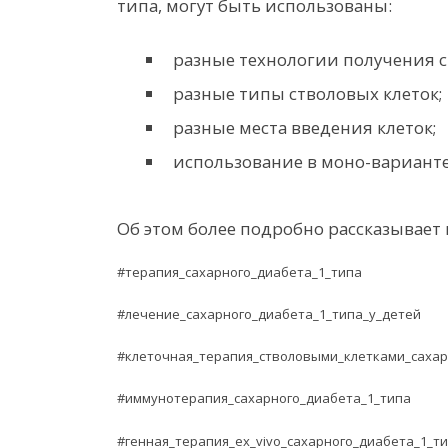
типа, могут быть использованы:
разные технологии получения с
разные типы стволовых клеток;
разные места введения клеток;
использование в моно-вариант
Об этом более подробно рассказывает н
#терапия_сахарного_диабета_1_типа
#лечение_сахарного_диабета_1_типа_у_детей
#клеточная_терапия_стволовыми_клетками_сахар
#иммунотерапия_сахарного_диабета_1_типа
#генная_терапия_ex_vivo_сахарного_диабета_1_т