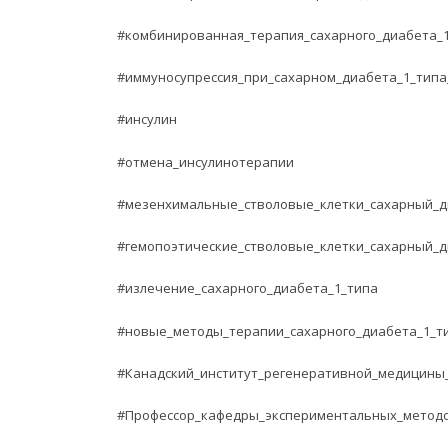
#комбинированная_терапия_сахарного_диабета_
#иммуносупрессия_при_сахарном_диабета_1_типа
#инсулин
#отмена_инсулинотерапии
#мезенхимальные_стволовые_клетки_сахарный_д
#гемопоэтические_стволовые_клетки_сахарный_д
#излечение_сахарного_диабета_1_типа
#новые_методы_терапии_сахарного_диабета_1_т
#Канадский_институт_регенеративной_медицины
#Профессор_кафедры_экспериментальных_метод