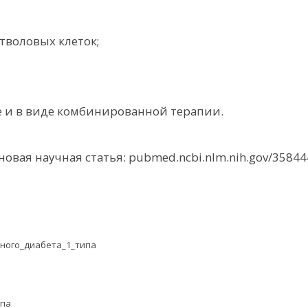
тволовых клеток;
е и в виде комбинированной терапии.
овая научная статья: pubmed.ncbi.nlm.nih.gov/35844
ного_диабета_1_типа
ипа