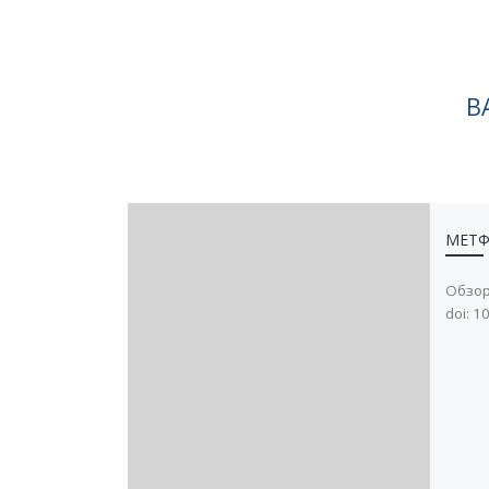
В
МЕТ
Обзор
doi: 