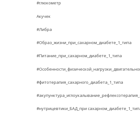
#глюкометр
Акучек
#Либра
#Образ_жизни_при_сахарном_диабете_1_типа
#Питание_при_сахарном_диабете_1_типа
#Особенности_физической_нагрузки_двигательно
#фитотерапия_сахарного_диабета_1_типа
#акупунктура_иглоукалывание_рефлексотерапия_
#нутрицевтики_БАД_при сахарном_диабете_1_тип