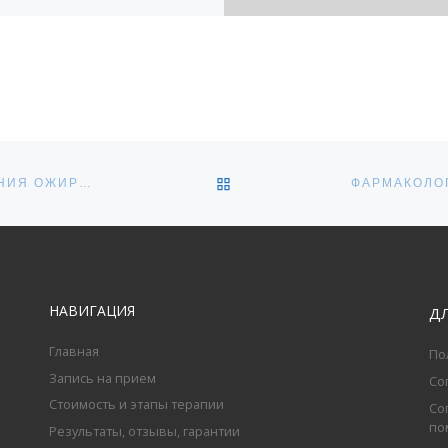
ОБРАТНО К СПИСКУ ЗАПИ
ПРЕБИОТИКИ КАК СРЕДСТВО ПРОФИЛАКТИКИ И ЛЕЧЕНИЯ ОЖИРЕНИЯ И ДИАБЕТА: КЛАССИФИКАЦИЯ И СПОСОБНОСТЬ МОДУЛИРОВАТЬ МИКРОБИОТУ КИШЕЧНИКА
НАВИГАЦИЯ
Д
Главная
По
Запись на прием
Со
Стоимость и этапы терапии
Со
по
Результаты, отзывы, гарантии