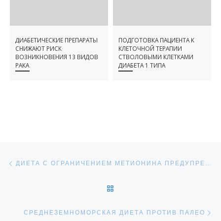
ДИАБЕТИЧЕСКИЕ ПРЕПАРАТЫ
ПОДГОТОВКА ПАЦИЕНТА К
СНИЖАЮТ РИСК
КЛЕТОЧНОЙ ТЕРАПИИ
ВОЗНИКНОВЕНИЯ 13 ВИДОВ
СТВОЛОВЫМИ КЛЕТКАМИ
РАКА
ДИАБЕТА 1 ТИПА
НАВИГАЦИЯ ПО ЗАПИСЯМ
Предыдущая запись
ДИЕТА С ОГРАНИЧЕНИЕМ МЕТИОНИНА ПРЕДУПРЕЖДАЕТ АУТОИММУННУЮ РЕАКЦИЮ
ОБРАТНО К СПИСКУ ЗАПИ
С
СРЕДНЕЗЕМНОМОРСКАЯ ДИЕТА ПРОТИВ ПАЛЕО