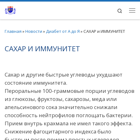
Перейти к содержимому
Search
Ме
Главная
»
Новости
»
Диабет от А до Я
»
САХАР и ИММУНИТЕТ
САХАР И ИММУНИТЕТ
Сахар и другие быстрые углеводы ухудшают
состояние иммунитета.
Пероральные 100-граммовые порции углеводов
из глюкозы, фруктозы, сахарозы, меда или
апельсинового сока значительно снижали
способность нейтрофилов поглощать бактерии.
Прием внутрь крахмала не имел такого эффекта.
Снижение фагоцитарного индекса было
быстрым после приема простых углеводов.