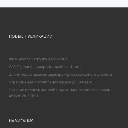
НОВЫЕ ПУБЛИКАЦИИ
Физическая нагрузка и гликемия
CAR-T терапия сахарного диабета 1 типа
Длину бедра назвали маркером риска сахарного диабета
Ограничение потребления сахара до ЗАЧАТИЯ
Питание и гликемический индекс пациентов с сахарным
диабетом 1 типа
НАВИГАЦИЯ