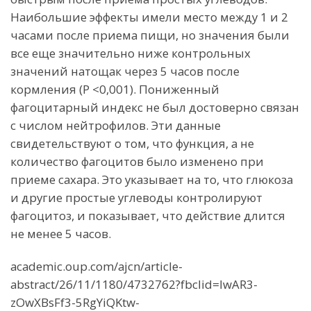
Наибольшие эффекты имели место между 1 и 2
часами после приема пищи, но значения были
все еще значительно ниже контрольных
значений натощак через 5 часов после
кормления (P <0,001). Пониженный
фагоцитарный индекс не был достоверно связан
с числом нейтрофилов. Эти данные
свидетельствуют о том, что функция, а не
количество фагоцитов было изменено при
приеме сахара. Это указывает на то, что глюкоза
и другие простые углеводы контролируют
фагоцитоз, и показывает, что действие длится
не менее 5 часов.
academic.oup.com/ajcn/article-
abstract/26/11/1180/4732762?fbclid=IwAR3-
zOwXBsFf3-5RgYiQKtw-