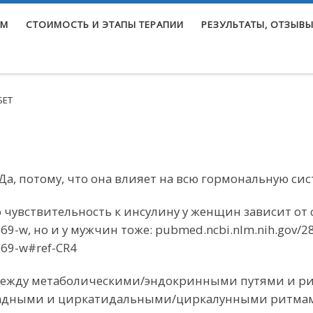
ЕМ
СТОИМОСТЬ И ЭТАПЫ ТЕРАПИИ
РЕЗУЛЬТАТЫ, ОТЗЫВЫ
БЕТ
Да, потому, что она влияет на всю гормональную сис
чувствительность к инсулину у женщин зависит от 
69-w, но и у мужчин тоже: pubmed.ncbi.nlm.nih.gov/2
869-w#ref-CR4
 между метаболическими/эндокринными путями и р
кадными и циркатидальными/циркалунными ритма