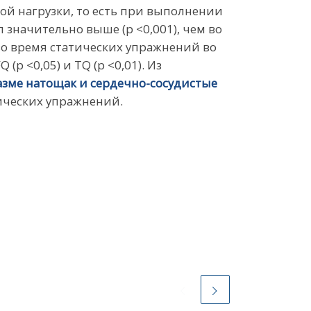
кой нагрузки, то есть при выполнении
 значительно выше (p <0,001), чем во
 во время статических упражнений во
p <0,05) и TQ (p <0,01). Из
азме натощак и сердечно-сосудистые
зических упражнений.