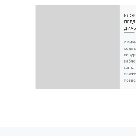
БЛОК
ПРЕД
ДИАБ
Иммун
ходе 
хирур
забло
сигна
подже
позво
НАВИГАЦИЯ ПО ЗАПИСЯМ
Предыдущая запись