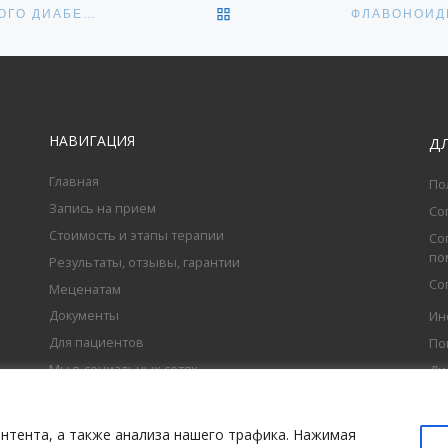
ОБРАТНО К СПИСКУ ЗАПИ
AWIQLI БАЗАЛЬНЫЙ ИНСУЛИН ДЛЯ ЛЕЧЕНИЯ САХАРНОГО ДИАБЕТА 2 ТИПА
НАВИГАЦИЯ
Д
Главная
По
Запись на прием
Со
Стоимость и этапы терапии
Со
по
Результаты, отзывы, гарантии
Со
Меценатам
Документы
Ин
Для пациентов
По
Мы в социальных сетях
Ди
нтента, а также анализа нашего трафика. Нажимая