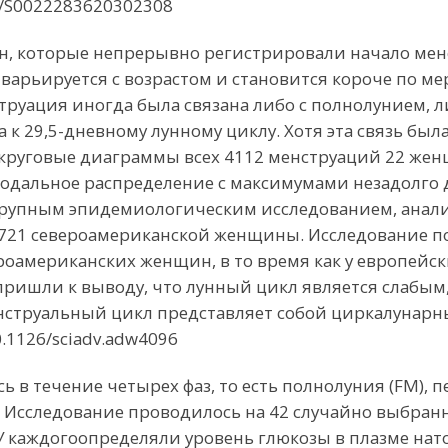
pii/S0022283620302308
 которые непрерывно регистрировали начало менст
варьируется с возрастом и становится короче по ме
руация иногда была связана либо с полнолунием, ли
к 29,5-дневному лунному циклу. Хотя эта связь бы
, круговые диаграммы всех 4112 менструаций 22 жен
одальное распределение с максимумами незадолго д
крупным эпидемиологическим исследованием, анали
721 североамериканской женщины. Исследование по
роамериканских женщин, в то время как у европей
пришли к выводу, что лунный цикл является слабы
нструальный цикл представляет собой циркалунар
.1126/sciadv.adw4096
в течение четырех фаз, то есть полнолуния (FM), пе
а. Исследование проводилось на 42 случайно выбран
 каждогоопределяли уровень глюкозы в плазме нато