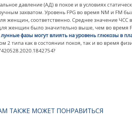
льное давление (АД) в покое и в условиях статичес
ручным захватом. Уровень FPG во время NM и FM был
 для женщин, соответственно. Среднее значение ЧСС
ля женщин было значительно выше, чем во время FQ (
о
лунные фазы могут влиять на уровень глюкозы в пл
м 2 типа как в состоянии покоя, так и во время фи
07420528.2020.1842754?
АМ ТАКЖЕ МОЖЕТ ПОНРАВИТЬСЯ