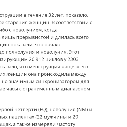
руации в течение 32 лет, показало,
ре старения женщин. В соответствии с
бо с новолунием, когда
ла лишь прерывистой и длилась всего
щин показали, что начало
о полнолуния и новолуния. Этот
зирующим 26 912 циклов у 2303
казало, что менструация чаще всего
ских женщин она происходила между
м, но значимым синхронизатором для
ные часы с ограниченным диапазоном
рвой четверти (FQ), новолуния (NM) и
ных пациентах (22 мужчины и 20
щак, а также измеряли частоту