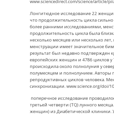
www.sciencedirect.com/science/article/
Лонгитюдное исследование 22 женщин,
что продолжительность цикла сильно 
более ранними исследованиями, менст
продолжительность цикла была близка 
несколько месяцев или несколько лет
менструации имеет значительное бим
результат был недавно подтвержден 
европейских женщин и 4786 циклов у 
происходила около полнолуния у севе
полумесяцем и полнолунием. Авторы 
репродуктивных циклов человека. Ме
синхронизации. www.science.org/doi/10
поперечное исследование проводилось 
третьей четверти (TQ) лунного месяц
женщин) из Диабетической клиники. У