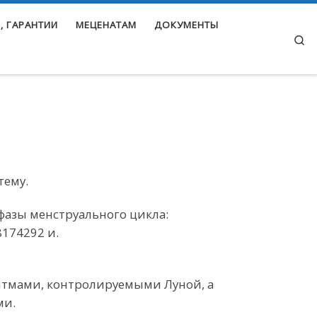
, ГАРАНТИИ
МЕЦЕНАТАМ
ДОКУМЕНТЫ
Se
тему.
фазы менструального цикла:
8174292 и.
итмами, контролируемыми Луной, а
ми.