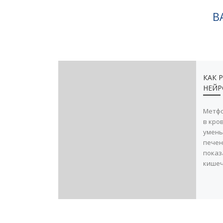
В
КАК 
НЕЙР
Метфо
в кро
умень
печен
показ
кишеч