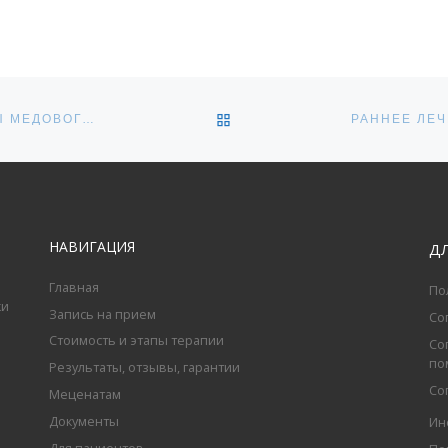
ОБРАТНО К СПИСКУ ЗАПИ
ВЫСОКИЕ ДОЗЫ ВИТАМИНА D3 ДЛЯ ПРОДЛЕНИЯ ФАЗЫ МЕДОВОГО МЕСЯЦА
НАВИГАЦИЯ
Д
Главная
По
ки
Запись на прием
Со
Стоимость и этапы терапии
Со
по
Результаты, отзывы, гарантии
Со
Меценатам
Документы
Ин