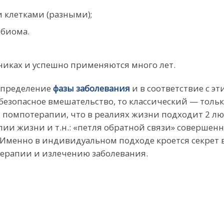
 клетками (разными);
обиома.
никах и успешно применяются много лет.
определение
фазы заболевания
и в соответствие с э
 безопасное вмешательство, то классический — толь
помпотерапии, что в реалиях жизни подходит 2 люд
ии жизни и т.н.: «петля обратной связи» совершенн
 Именно в индивидуальном подходе кроется секрет 
терапии и излечению заболевания.